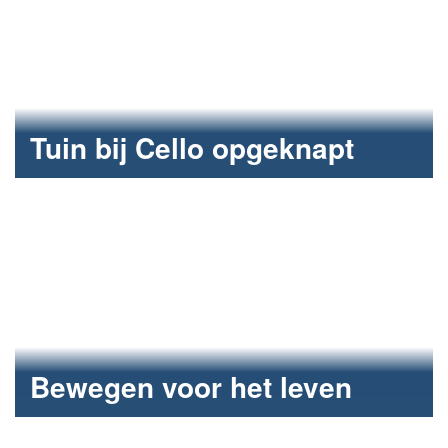
Tuin bij Cello opgeknapt
Pergola en beleefpad aangepakt bij
dagbestedingscentrum.
Bewegen voor het leven
Spinnen en wandelen voor onderzoek naar
behandeling van kanker.