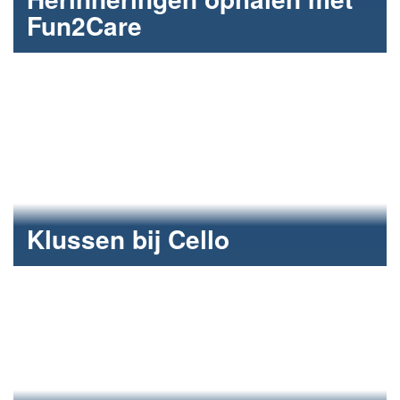
Fun2Care
Alzheimer Café Bommelerwaard organiseert
Herinneringen top 50 Concert.
Klussen bij Cello
Onderhoud en herstel bij de manege.