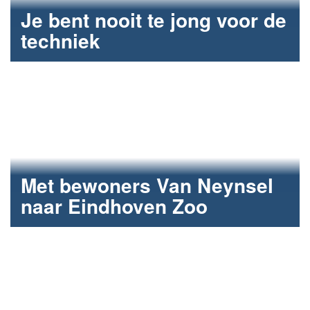
Je bent nooit te jong voor de
techniek
Leerlingen van twee Bossche scholen op
bliksemstage.
Met bewoners Van Neynsel
naar Eindhoven Zoo
Waardevolle momenten met Fun2Care.