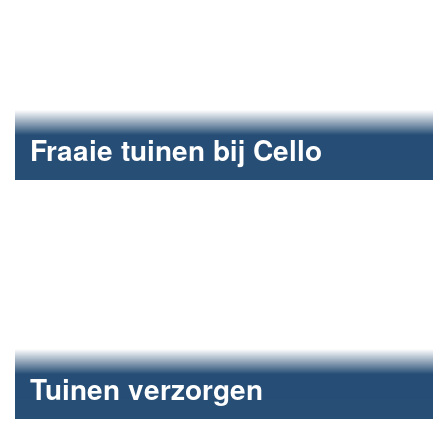
Fraaie tuinen bij Cello
Jaarlijks terugkerende Fun2care-actie voor de
bewoners van Cello in Rosmalen.
Tuinen verzorgen
Fun2care stak ook in 2021 bij Cello in Rosmalen de
handen uit de mouwen