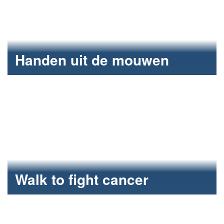
Handen uit de mouwen
Fun2care heeft in september aan verschillende
projecten bijgedragen.
Walk to fight cancer
25 km wandelen met Fun2care.