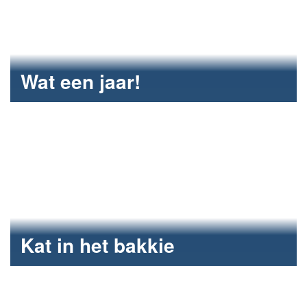
Wat een jaar!
Fijne feestdagen en gelukkig 2025.
Kat in het bakkie
Fun2Care klusmiddag.