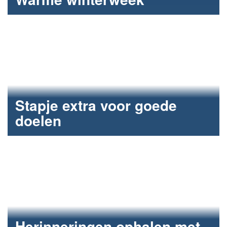
Samen betrokken het jaar afsluiten.
Stapje extra voor goede
doelen
Ommetjes lopen voor Fun2Care.
Herinneringen ophalen met