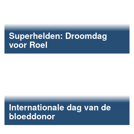
Superhelden: Droomdag
voor Roel
Onze stichting Fun2Care bracht de dromen van Roel
in vervulling.
Internationale dag van de
bloeddonor
Fun2Care laat je bloed sneller stromen.