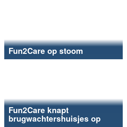
Fun2Care op stoom
Drie goededoelenacties vanuit Fun2Care.
Fun2Care knapt
brugwachtershuisjes op
Ontmoetingsplekken in 's-Hertogenbosch weer fris en