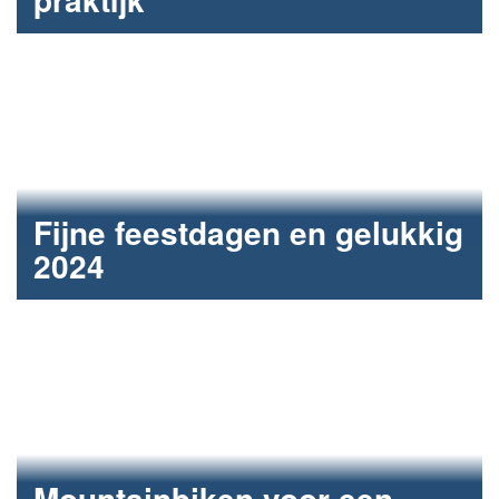
Drie goededoelenacties vanuit Fun2Care.
Fijne feestdagen en gelukkig
2024
Verbondenheid en betrokkenheid.
Mountainbiken voor een