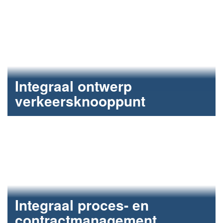
Rijkswaterstaat.
Integraal ontwerp
verkeersknooppunt
N280 Leudal: vlot en veilig verkeer dankzij
digitalisering.
Integraal proces- en
contract­management