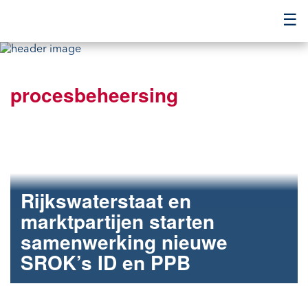
☰
procesbeheersing
Rijkswaterstaat en
marktpartijen starten
samenwerking nieuwe
SROK’s ID en PPB
Samen werken aan een toekomstbestendig areaal.